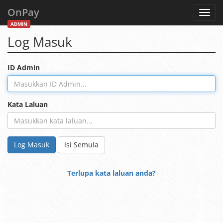
OnPay
Toggl
navig
ADMIN
Log Masuk
ID Admin
Kata Laluan
Log Masuk
Isi Semula
Terlupa kata laluan anda?